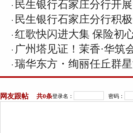
民生银行石家庄分行开展
民生银行石家庄分行积极
红歌快闪进大集 保险初
广州塔见证！茉香·华筑
瑞华东方・绚丽任丘群星