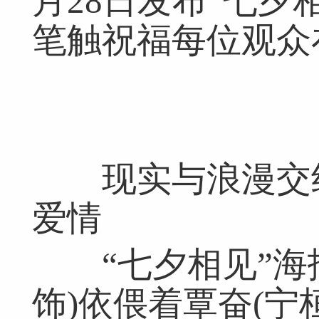
月28日发布“七夕
笔触祝福每位观众
现实与浪漫交织
爱情
“七夕相见”海报
饰)依偎着覃奋(宁