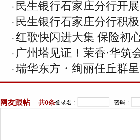
民生银行石家庄分行开展
民生银行石家庄分行积极
红歌快闪进大集 保险初
广州塔见证！茉香·华筑
瑞华东方・绚丽任丘群星