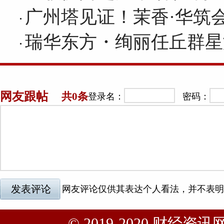
广州塔见证！茉香·华筑
瑞华东方・绚丽任丘群星
© 2019-2020 财经