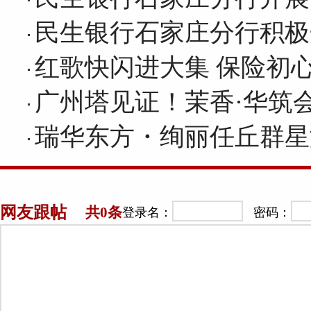
民生银行石家庄分行积极
红歌快闪进大集 保险初
广州塔见证！茉香·华筑
瑞华东方・绚丽任丘群星