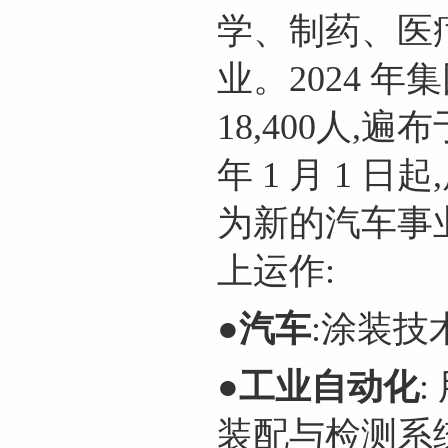
网友跟帖
共
0条
登录名：
密码：
学、制药、医
业。2024 
18,400人,
网友评论仅供其表达个人看法，并不表明本网
年 1 月 1
为新的汽车事
上运作:
●汽车
:涂装技
●
工业自动化
装配与检测系