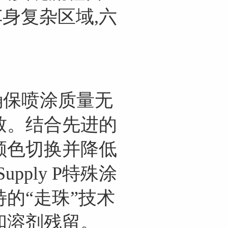
身复杂区域,六
,确保喷涂质量无
致。结合先进的
颜色切换并降低
Supply P特殊涂
的“走珠”技术
和溶剂残留。