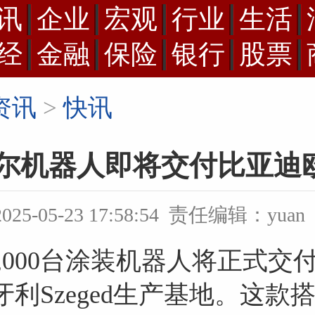
讯
企业
宏观
行业
生活
经
金融
保险
银行
股票
资讯
>
快讯
0台杜尔机器人即将交付比亚
2025-05-23 17:58:54 责任编辑：yuan
9,000台涂装机器人将正式
利Szeged生产基地。这款