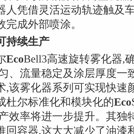
器人凭借灵活运动轨迹触及车
效完成外部喷涂。
可持续生产
尔
Eco
Bell3高速旋转雾化器
均匀、流量稳定及涂层厚度一
术,该雾化器系列可实现快速
成杜尔标准化和模块化的
Eco
生产效率将进一步提升。其独特
推回容器,这大大减少了油漆