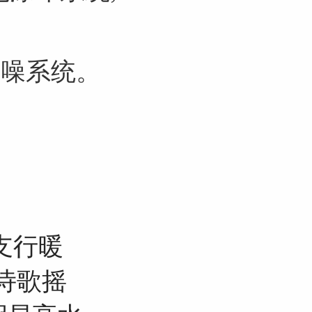
降噪系统。
支行暖
诗歌摇