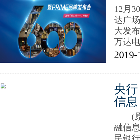
12月
达广场
大发
万达电
2019-
央行
信息
(原
融信息
民银行