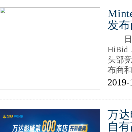
Min
发布
日前，
HiB
头部竞价
布商
2019-
万达
自有